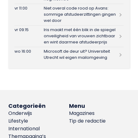
vr 11:00
Niet overal code rood op Avans:
sommige afstudeerzittingen gingen
wel door
vr 09:15
Iris maakt met één blik in de spiegel
onveiligheid van vrouwen zichtbaar
en wint daarmee afstudeerprijs
wo 16:00
Microsoft de deur uit? Universiteit
Utrecht wil eigen mailomgeving
Categorieën
Menu
Onderwijs
Magazines
Lifestyle
Tip de redactie
International
Themapagina’s