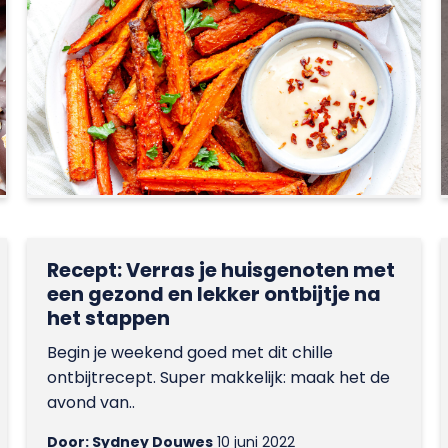
Recept: Verras je huisgenoten met
een gezond en lekker ontbijtje na
het stappen
Begin je weekend goed met dit chille
ontbijtrecept. Super makkelijk: maak het de
avond van..
Door: Sydney Douwes
10 juni 2022