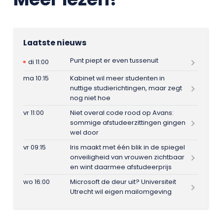
Laatste nieuws
Punt piept er even tussenuit
di 11:00
ma 10:15
Kabinet wil meer studenten in
nuttige studierichtingen, maar zegt
nog niet hoe
vr 11:00
Niet overal code rood op Avans:
sommige afstudeerzittingen gingen
wel door
vr 09:15
Iris maakt met één blik in de spiegel
onveiligheid van vrouwen zichtbaar
en wint daarmee afstudeerprijs
wo 16:00
Microsoft de deur uit? Universiteit
Utrecht wil eigen mailomgeving