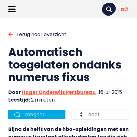
a
A
Terug naar overzicht
Automatisch
toegelaten ondanks
numerus fixus
Door
Hoger Onderwijs Persbureau
, 16 juli 2015
Leestijd:
2 minuten
reageer
deel
Bijna de helft van de hbo-opleidingen met een
numerus fixus laat alle studenten toe die zich