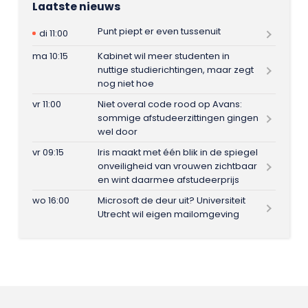
Laatste nieuws
Punt piept er even tussenuit
di 11:00
ma 10:15
Kabinet wil meer studenten in
nuttige studierichtingen, maar zegt
nog niet hoe
vr 11:00
Niet overal code rood op Avans:
sommige afstudeerzittingen gingen
wel door
vr 09:15
Iris maakt met één blik in de spiegel
onveiligheid van vrouwen zichtbaar
en wint daarmee afstudeerprijs
wo 16:00
Microsoft de deur uit? Universiteit
Utrecht wil eigen mailomgeving