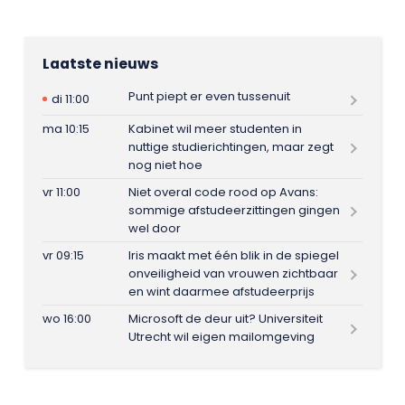
Laatste nieuws
Punt piept er even tussenuit
di 11:00
ma 10:15
Kabinet wil meer studenten in
nuttige studierichtingen, maar zegt
nog niet hoe
vr 11:00
Niet overal code rood op Avans:
sommige afstudeerzittingen gingen
wel door
vr 09:15
Iris maakt met één blik in de spiegel
onveiligheid van vrouwen zichtbaar
en wint daarmee afstudeerprijs
wo 16:00
Microsoft de deur uit? Universiteit
Utrecht wil eigen mailomgeving