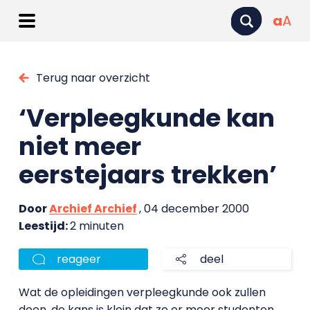
a
A
Terug naar overzicht
‘Verpleegkunde kan
niet meer
eerstejaars trekken’
Door
Archief Archief
, 04 december 2000
Leestijd:
2 minuten
reageer
deel
Wat de opleidingen verpleegkunde ook zullen
doen, de kans is klein dat ze er meer studenten