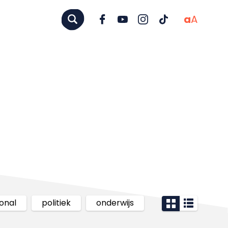
a
A
ional
politiek
onderwijs