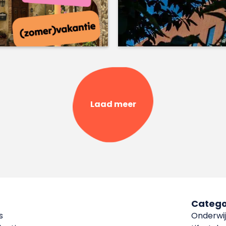
Laad meer
Catego
s
Onderwij