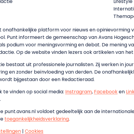
dactie
Lifestyle
Internat
Themapa
et onafhankelijke platform voor nieuws en opinievormin
ool. Punt informeert de gemeenschap van Avans Hogesch
als podium voor meningsvorming en debat. De mening van 
dactie. Op de website vinden lezers ook artikelen van he
e bestaat uit professionele journalisten. Zij werken in jour
ing en zonder beïnvloeding van derden. De onafhankelijk
wordt bijgestaan door een Redactieraad.
ok te vinden op social media:
Instragram
,
Facebook
en
Lin
.
e punt.avans.nl voldoet gedeeltelijk aan de internationale
de
toegankelijkheidsverklaring
.
stellingen
|
Cookies