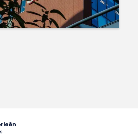
rieën
s