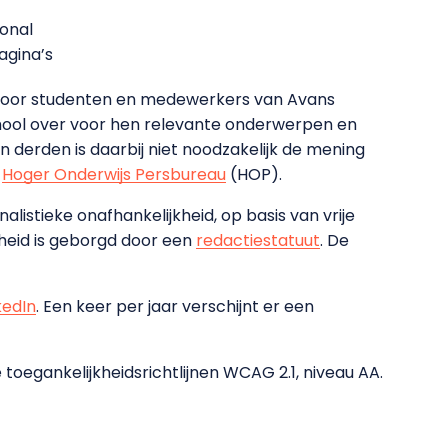
ional
gina’s
g voor studenten en medewerkers van Avans
ool over voor hen relevante onderwerpen en
derden is daarbij niet noodzakelijk de mening
t
Hoger Onderwijs Persbureau
(HOP).
nalistieke onafhankelijkheid, op basis van vrije
heid is geborgd door een
redactiestatuut
. De
kedIn
. Een keer per jaar verschijnt er een
 toegankelijkheidsrichtlijnen WCAG 2.1, niveau AA.