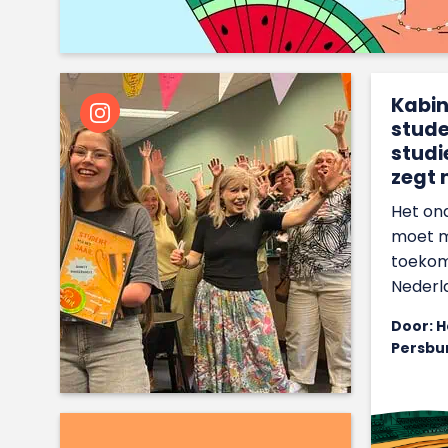
Kabin
stude
studi
zegt 
Het on
moet m
toekom
Nederla
Door: 
Persbu