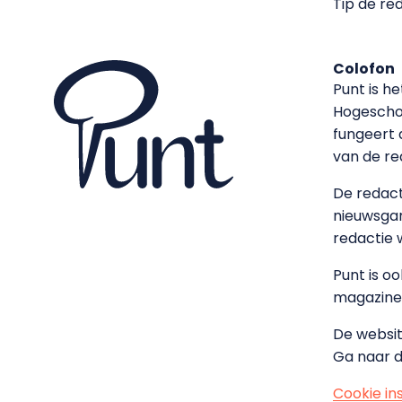
Tip de re
Colofon
Punt is h
Hoge­sch
fungeert 
van de re
De redacti
nieuwsgar
redactie 
Punt is o
magazine
De websit
Ga naar 
Cookie in