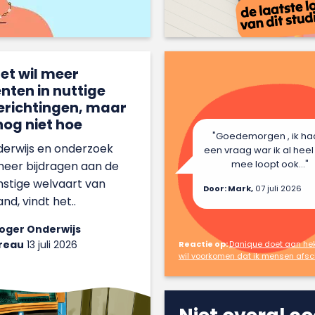
et wil meer
nten in nuttige
erichtingen, maar
nog niet hoe
"Goedemorgen , ik had
derwijs en onderzoek
een vraag war ik al heel
mee loopt ook..."
eer bijdragen aan de
stige welvaart van
Door: Mark,
07 juli 2026
nd, vindt het..
Hoger Onderwijs
reau
13 juli 2026
Reactie op:
Danique doet aan hekse
wil voorkomen dat ik mensen afsch