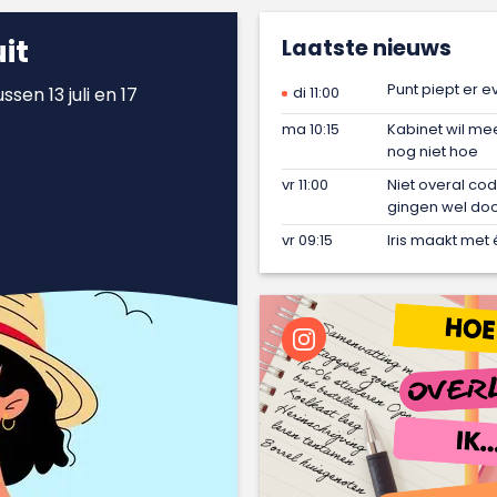
it
Laatste nieuws
Punt piept er e
sen 13 juli en 17
di 11:00
ma 10:15
Kabinet wil mee
nog niet hoe
vr 11:00
Niet overal co
gingen wel do
vr 09:15
Iris maakt met 
zichtbaar en w
wo 16:00
Microsoft de de