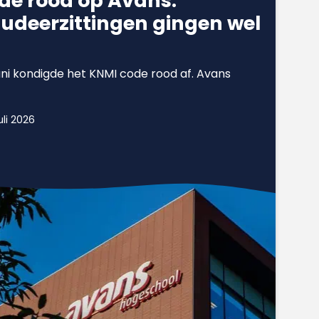
ode rood op Avans:
udeerzittingen gingen wel
uni kondigde het KNMI code rood af. Avans
uli 2026