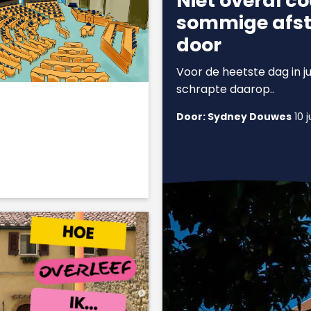
Niet overal c
sommige afst
door
Voor de heetste dag in j
schrapte daarop..
Door: Sydney Douwes
10 j