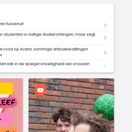
ven tussenuit
r studenten in nuttige studierichtingen, maar zegt
de rood op Avans: sommige afstudeerzittingen
or
één blik in de spiegel onveiligheid van vrouwen
int daarmee afstudeerprijs
ur uit? Universiteit Utrecht wil eigen mailomgeving