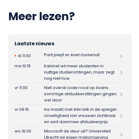
Meer lezen?
Laatste nieuws
Punt piept er even tussenuit
di 11:00
ma 10:15
Kabinet wil meer studenten in
nuttige studierichtingen, maar zegt
nog niet hoe
vr 11:00
Niet overal code rood op Avans:
sommige afstudeerzittingen gingen
wel door
vr 09:15
Iris maakt met één blik in de spiegel
onveiligheid van vrouwen zichtbaar
en wint daarmee afstudeerprijs
wo 16:00
Microsoft de deur uit? Universiteit
Utrecht wil eigen mailomgeving