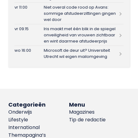
vr 11:00
Niet overal code rood op Avans:
sommige afstudeerzittingen gingen
wel door
vr 09:15
Iris maakt met één blik in de spiegel
onveiligheid van vrouwen zichtbaar
en wint daarmee afstudeerprijs
wo 16:00
Microsoft de deur uit? Universiteit
Utrecht wil eigen mailomgeving
Categorieën
Menu
Onderwijs
Magazines
Lifestyle
Tip de redactie
International
Themapagina’s