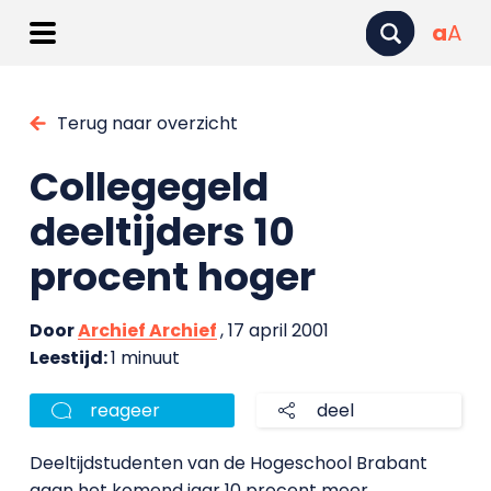
a
A
Terug naar overzicht
Collegegeld
deeltijders 10
procent hoger
Door
Archief Archief
, 17 april 2001
Leestijd:
1 minuut
reageer
deel
Deeltijdstudenten van de Hogeschool Brabant
gaan het komend jaar 10 procent meer