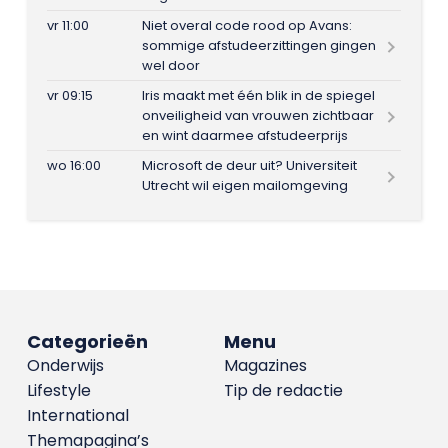
vr 11:00
Niet overal code rood op Avans:
sommige afstudeerzittingen gingen
wel door
vr 09:15
Iris maakt met één blik in de spiegel
onveiligheid van vrouwen zichtbaar
en wint daarmee afstudeerprijs
wo 16:00
Microsoft de deur uit? Universiteit
Utrecht wil eigen mailomgeving
Categorieën
Menu
Onderwijs
Magazines
Lifestyle
Tip de redactie
International
Themapagina’s