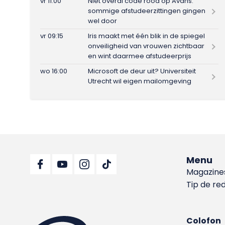
vr 11:00
Niet overal code rood op Avans:
sommige afstudeerzittingen gingen
wel door
vr 09:15
Iris maakt met één blik in de spiegel
onveiligheid van vrouwen zichtbaar
en wint daarmee afstudeerprijs
wo 16:00
Microsoft de deur uit? Universiteit
Utrecht wil eigen mailomgeving
Menu
Magazine
Tip de re
Colofon