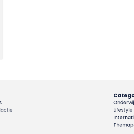
Catego
s
Onderwij
dactie
Lifestyle
Internat
Themapa