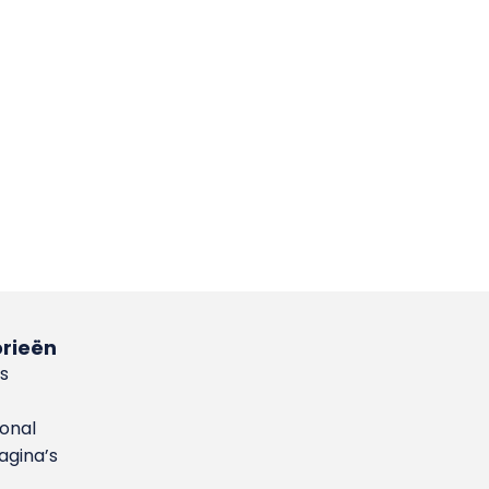
rieën
s
ional
gina’s