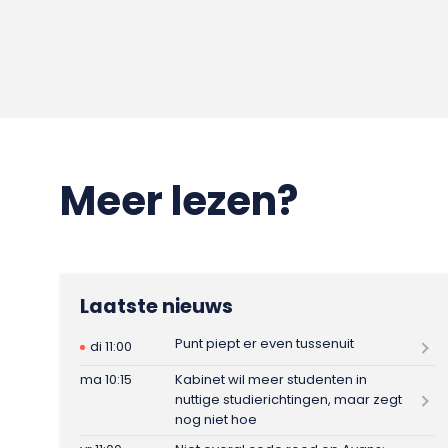
Meer lezen?
Laatste nieuws
Punt piept er even tussenuit
di 11:00
ma 10:15
Kabinet wil meer studenten in
nuttige studierichtingen, maar zegt
nog niet hoe