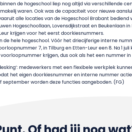
innen de hogeschool liep nog altijd via verschillende cen
makelij waren. Ook was de capaciteit voor nieuwe aanslu
aruit alle locaties van de Hogeschool Brabant bediend
uwen Hogeschoollaan, Lovensdijkstraat en Beukenlaan i
Leur krijgen voor het eerst doorkiesnummers.
en de hele hogeschool. Vóór het driecijferige interne 
voorloopnummer 7, in Tilburg en Etten-Leur een 8. Na 1 j
s voorloopnummer krijgen, dus ook als het een nummer in 
 desking’: medewerkers met een flexibele werkplek kunnen 
odat het eigen doorkiesnummer en interne nummer actie
naf september worden deze functies aangeboden. (FG)
Punt. Of had jij nog wat