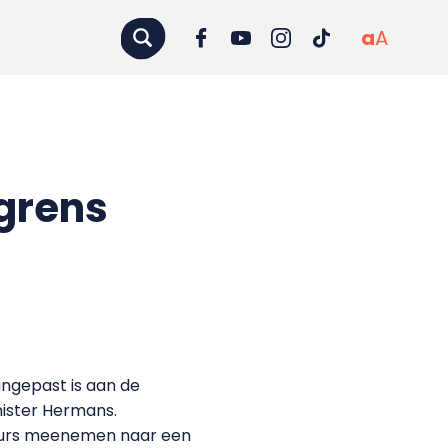
a
A
grens
angepast is aan de
nister Hermans.
 beurs meenemen naar een