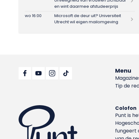
onveiligheid van vrouwen zichtbaar
en wint daarmee afstudeerprijs
wo 16:00
Microsoft de deur uit? Universiteit
Utrecht wil eigen mailomgeving
Menu
Magazine
Tip de re
Colofon
Punt is h
Hoge­sch
fungeert 
van de re