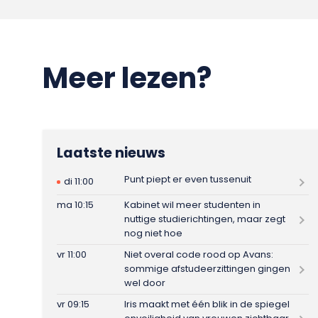
Meer lezen?
Laatste nieuws
Punt piept er even tussenuit
di 11:00
ma 10:15
Kabinet wil meer studenten in
nuttige studierichtingen, maar zegt
nog niet hoe
vr 11:00
Niet overal code rood op Avans:
sommige afstudeerzittingen gingen
wel door
vr 09:15
Iris maakt met één blik in de spiegel