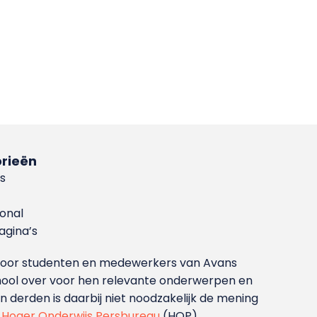
rieën
s
ional
gina’s
g voor studenten en medewerkers van Avans
ool over voor hen relevante onderwerpen en
derden is daarbij niet noodzakelijk de mening
t
Hoger Onderwijs Persbureau
(HOP).