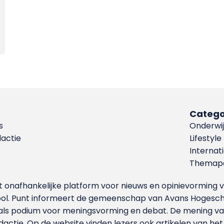
Catego
s
Onderwij
dactie
Lifestyle
Internat
Themapa
et onafhankelijke platform voor nieuws en opinievormin
ool. Punt informeert de gemeenschap van Avans Hogesch
als podium voor meningsvorming en debat. De mening van 
dactie. Op de website vinden lezers ook artikelen van he