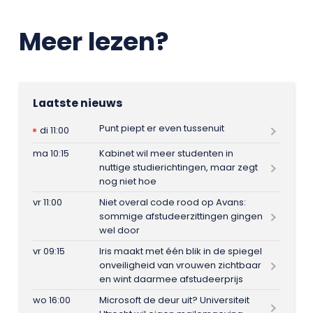
Meer lezen?
Laatste nieuws
Punt piept er even tussenuit
di 11:00
ma 10:15
Kabinet wil meer studenten in
nuttige studierichtingen, maar zegt
nog niet hoe
vr 11:00
Niet overal code rood op Avans:
sommige afstudeerzittingen gingen
wel door
vr 09:15
Iris maakt met één blik in de spiegel
onveiligheid van vrouwen zichtbaar
en wint daarmee afstudeerprijs
wo 16:00
Microsoft de deur uit? Universiteit