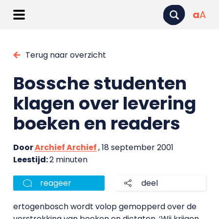
a
A
Terug naar overzicht
Bossche studenten
klagen over levering
boeken en readers
Door
Archief Archief
, 18 september 2001
Leestijd:
2 minuten
reageer
deel
ertogenbosch wordt volop gemopperd over de
verstrekking van boeken en dictaten. ‘Wij krijgen