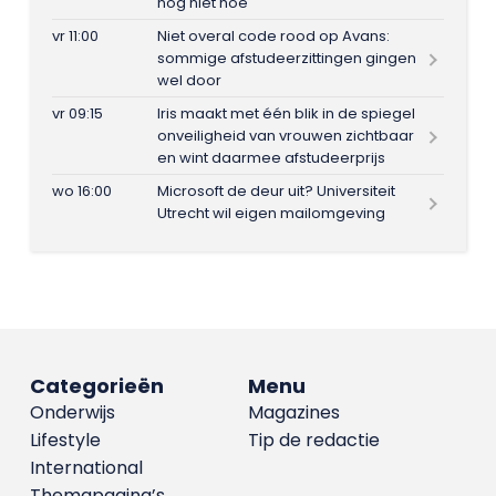
nog niet hoe
vr 11:00
Niet overal code rood op Avans:
sommige afstudeerzittingen gingen
wel door
vr 09:15
Iris maakt met één blik in de spiegel
onveiligheid van vrouwen zichtbaar
en wint daarmee afstudeerprijs
wo 16:00
Microsoft de deur uit? Universiteit
Utrecht wil eigen mailomgeving
Categorieën
Menu
Onderwijs
Magazines
Lifestyle
Tip de redactie
International
Themapagina’s