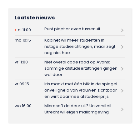
Laatste nieuws
Punt piept er even tussenuit
di 11:00
ma 10:15
Kabinet wil meer studenten in
nuttige studierichtingen, maar zegt
nog niet hoe
vr 11:00
Niet overal code rood op Avans:
sommige afstudeerzittingen gingen
wel door
vr 09:15
Iris maakt met één blik in de spiegel
onveiligheid van vrouwen zichtbaar
en wint daarmee afstudeerprijs
wo 16:00
Microsoft de deur uit? Universiteit
Utrecht wil eigen mailomgeving