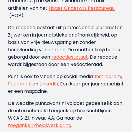
redactie. Op de website vinden lezers ook
artikelen van het
Hoger Onderwijs Persbureau
(HOP).
De redactie bestaat uit professionele journalisten.
Zij werken in journalistieke onafhankelijkheid, op
basis van vrije nieuwsgaring en zonder
beïnvloeding van derden. De onafhankelijkheid is
geborgd door een
redactiestatuut
. De redactie
wordt bijgestaan door een Redactieraad.
Punt is ook te vinden op social media:
Instragram
,
Facebook
en
LinkedIn
. Een keer per jaar verschijnt
er een magazine.
De website punt.avans.nl voldoet gedeeltelijk aan
de internationale toegankelijkheidsrichtlijnen
WCAG 2.1, niveau AA. Ga naar de
toegankelijkheidsverklaring
.