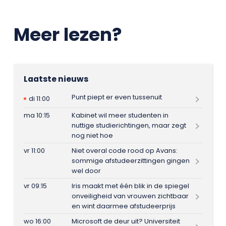
Meer lezen?
Laatste nieuws
Punt piept er even tussenuit
di 11:00
ma 10:15
Kabinet wil meer studenten in
nuttige studierichtingen, maar zegt
nog niet hoe
vr 11:00
Niet overal code rood op Avans:
sommige afstudeerzittingen gingen
wel door
vr 09:15
Iris maakt met één blik in de spiegel
onveiligheid van vrouwen zichtbaar
en wint daarmee afstudeerprijs
wo 16:00
Microsoft de deur uit? Universiteit