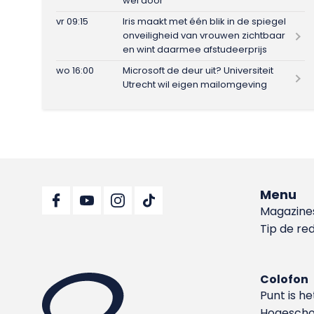
wel door
vr 09:15
Iris maakt met één blik in de spiegel
onveiligheid van vrouwen zichtbaar
en wint daarmee afstudeerprijs
wo 16:00
Microsoft de deur uit? Universiteit
Utrecht wil eigen mailomgeving
Menu
Magazine
Tip de re
Colofon
Punt is h
Hoge­sch