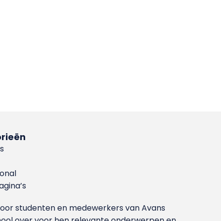
rieën
s
ional
gina’s
g voor studenten en medewerkers van Avans
ool over voor hen relevante onderwerpen en