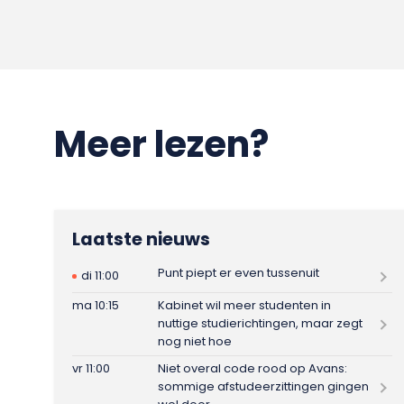
Meer lezen?
Laatste nieuws
Punt piept er even tussenuit
di 11:00
ma 10:15
Kabinet wil meer studenten in
nuttige studierichtingen, maar zegt
nog niet hoe
vr 11:00
Niet overal code rood op Avans:
sommige afstudeerzittingen gingen