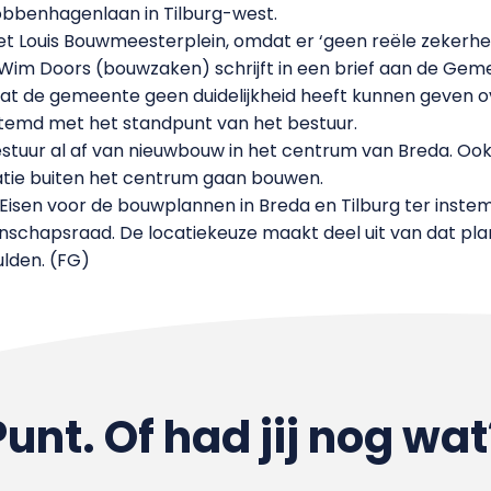
obbenhagenlaan in Tilburg-west.
het Louis Bouwmeesterplein, omdat er ‘geen reële zekerhe
d Wim Doors (bouwzaken) schrijft in een brief aan de Ge
de gemeente geen duidelijkheid heeft kunnen geven ove
stemd met het standpunt van het bestuur.
estuur al af van nieuwbouw in het centrum van Breda. Ook
tie buiten het centrum gaan bouwen.
Eisen voor de bouwplannen in Breda en Tilburg ter inste
hapsraad. De locatiekeuze maakt deel uit van dat plan,
ulden. (FG)
Punt. Of had jij nog wat