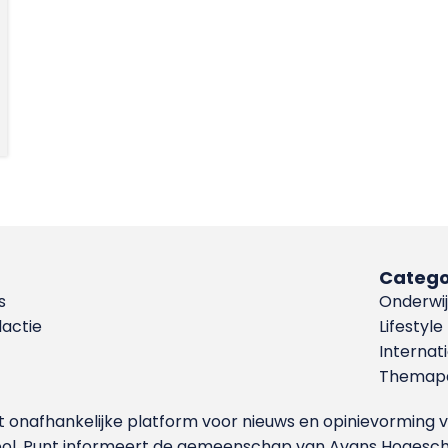
Catego
s
Onderwij
dactie
Lifestyle
Internat
Themapa
et onafhankelijke platform voor nieuws en opinievormin
ool. Punt informeert de gemeenschap van Avans Hogesch