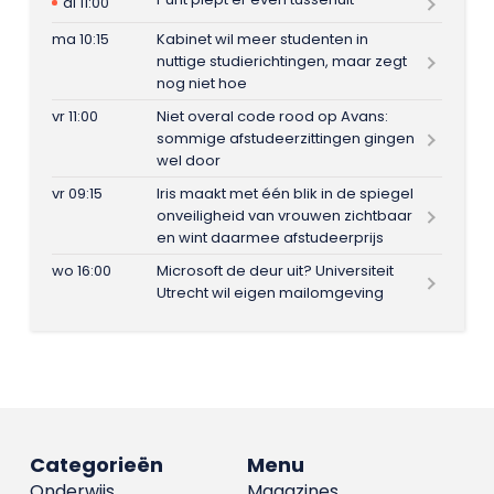
di 11:00
ma 10:15
Kabinet wil meer studenten in
nuttige studierichtingen, maar zegt
nog niet hoe
vr 11:00
Niet overal code rood op Avans:
sommige afstudeerzittingen gingen
wel door
vr 09:15
Iris maakt met één blik in de spiegel
onveiligheid van vrouwen zichtbaar
en wint daarmee afstudeerprijs
wo 16:00
Microsoft de deur uit? Universiteit
Utrecht wil eigen mailomgeving
Categorieën
Menu
Onderwijs
Magazines