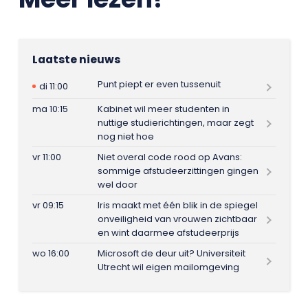
Laatste nieuws
Punt piept er even tussenuit
di 11:00
ma 10:15
Kabinet wil meer studenten in
nuttige studierichtingen, maar zegt
nog niet hoe
vr 11:00
Niet overal code rood op Avans:
sommige afstudeerzittingen gingen
wel door
vr 09:15
Iris maakt met één blik in de spiegel
onveiligheid van vrouwen zichtbaar
en wint daarmee afstudeerprijs
wo 16:00
Microsoft de deur uit? Universiteit
Utrecht wil eigen mailomgeving