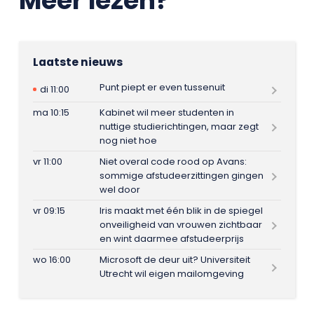
Meer lezen?
Laatste nieuws
Punt piept er even tussenuit
di 11:00
ma 10:15
Kabinet wil meer studenten in
nuttige studierichtingen, maar zegt
nog niet hoe
vr 11:00
Niet overal code rood op Avans:
sommige afstudeerzittingen gingen
wel door
vr 09:15
Iris maakt met één blik in de spiegel
onveiligheid van vrouwen zichtbaar
en wint daarmee afstudeerprijs
wo 16:00
Microsoft de deur uit? Universiteit
Utrecht wil eigen mailomgeving