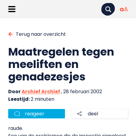
a
A
Terug naar overzicht
Maatregelen tegen
meeliften en
genadezesjes
Door
Archief Archief
, 28 februari 2002
Leestijd:
2 minuten
reageer
deel
raude.
Een van de problemen die de inspectie signaleert