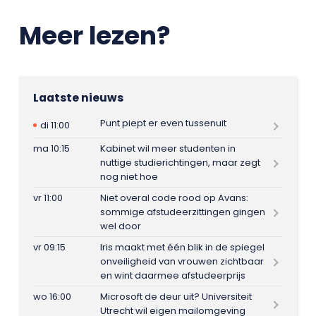
Meer lezen?
Laatste nieuws
Punt piept er even tussenuit
di 11:00
ma 10:15
Kabinet wil meer studenten in
nuttige studierichtingen, maar zegt
nog niet hoe
vr 11:00
Niet overal code rood op Avans:
sommige afstudeerzittingen gingen
wel door
vr 09:15
Iris maakt met één blik in de spiegel
onveiligheid van vrouwen zichtbaar
en wint daarmee afstudeerprijs
wo 16:00
Microsoft de deur uit? Universiteit
Utrecht wil eigen mailomgeving