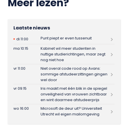
Meer lezen?
Laatste nieuws
Punt piept er even tussenuit
di 11:00
ma 10:15
Kabinet wil meer studenten in
nuttige studierichtingen, maar zegt
nog niet hoe
vr 11:00
Niet overal code rood op Avans:
sommige afstudeerzittingen gingen
wel door
vr 09:15
Iris maakt met één blik in de spiegel
onveiligheid van vrouwen zichtbaar
en wint daarmee afstudeerprijs
wo 16:00
Microsoft de deur uit? Universiteit
Utrecht wil eigen mailomgeving