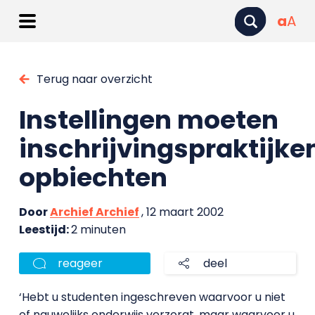
a
A
Terug naar overzicht
Instellingen moeten
inschrijvingspraktijke
opbiechten
Door
Archief Archief
, 12 maart 2002
Leestijd:
2 minuten
reageer
deel
‘Hebt u studenten ingeschreven waarvoor u niet
of nauwelijks onderwijs verzorgt, maar waarvoor u