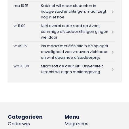
ma 10:15
Kabinet wil meer studenten in
nuttige studierichtingen, maar zegt
nog niet hoe
vr 11:00
Niet overal code rood op Avans:
sommige afstudeerzittingen gingen
wel door
vr 09:15
Iris maakt met één blik in de spiegel
onveiligheid van vrouwen zichtbaar
en wint daarmee afstudeerprijs
wo 16:00
Microsoft de deur uit? Universiteit
Utrecht wil eigen mailomgeving
Categorieën
Menu
Onderwijs
Magazines