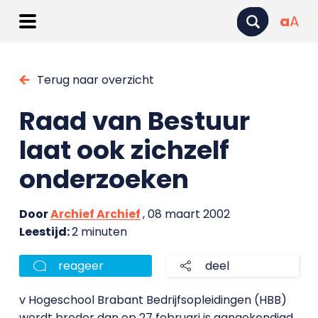
a
A
Terug naar overzicht
Raad van Bestuur
laat ook zichzelf
onderzoeken
Door
Archief Archief
, 08 maart 2002
Leestijd:
2 minuten
reageer
deel
v Hogeschool Brabant Bedrijfsopleidingen (HBB)
wordt breder dan op 27 februari is aangekondigd.