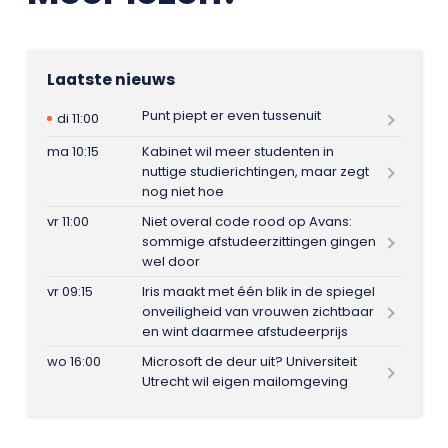
Laatste nieuws
Punt piept er even tussenuit
di 11:00
ma 10:15
Kabinet wil meer studenten in
nuttige studierichtingen, maar zegt
nog niet hoe
vr 11:00
Niet overal code rood op Avans:
sommige afstudeerzittingen gingen
wel door
vr 09:15
Iris maakt met één blik in de spiegel
onveiligheid van vrouwen zichtbaar
en wint daarmee afstudeerprijs
wo 16:00
Microsoft de deur uit? Universiteit
Utrecht wil eigen mailomgeving