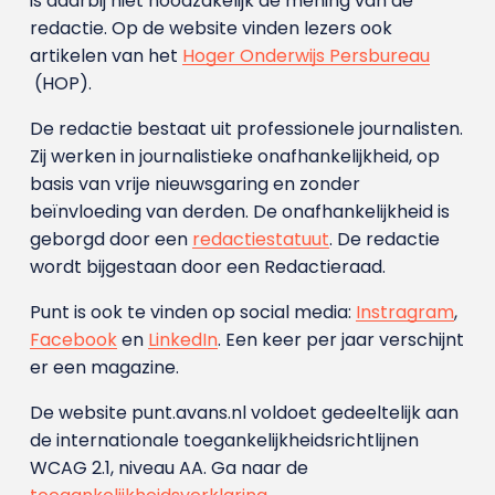
is daarbij niet noodzakelijk de mening van de
redactie. Op de website vinden lezers ook
artikelen van het
Hoger Onderwijs Persbureau
(HOP).
De redactie bestaat uit professionele journalisten.
Zij werken in journalistieke onafhankelijkheid, op
basis van vrije nieuwsgaring en zonder
beïnvloeding van derden. De onafhankelijkheid is
geborgd door een
redactiestatuut
. De redactie
wordt bijgestaan door een Redactieraad.
Punt is ook te vinden op social media:
Instragram
,
Facebook
en
LinkedIn
. Een keer per jaar verschijnt
er een magazine.
De website punt.avans.nl voldoet gedeeltelijk aan
de internationale toegankelijkheidsrichtlijnen
WCAG 2.1, niveau AA. Ga naar de