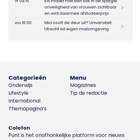
vr 09:15
Iris maakt met één blik in de spiegel
onveiligheid van vrouwen zichtbaar
en wint daarmee afstudeerprijs
wo 16:00
Microsoft de deur uit? Universiteit
Utrecht wil eigen mailomgeving
Categorieën
Menu
Onderwijs
Magazines
Lifestyle
Tip de redactie
International
Themapagina’s
Colofon
Punt is het onafhankelijke platform voor nieuws