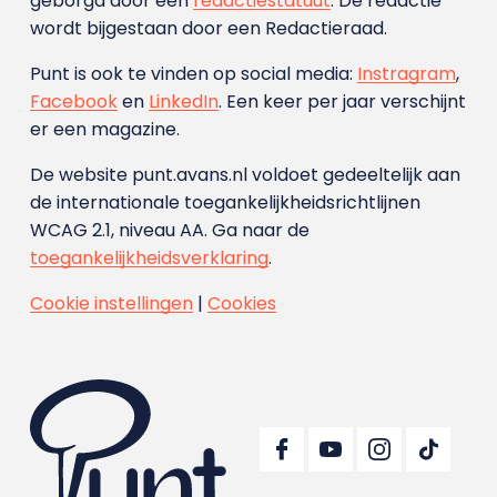
geborgd door een
redactiestatuut
. De redactie
wordt bijgestaan door een Redactieraad.
Punt is ook te vinden op social media:
Instragram
,
Facebook
en
LinkedIn
. Een keer per jaar verschijnt
er een magazine.
De website punt.avans.nl voldoet gedeeltelijk aan
de internationale toegankelijkheidsrichtlijnen
WCAG 2.1, niveau AA. Ga naar de
toegankelijkheidsverklaring
.
Cookie instellingen
|
Cookies