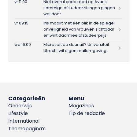
vr 11:00
Niet overal code rood op Avans:
sommige afstudeerzittingen gingen
wel door
vr 09:15
Iris maakt met één blik in de spiegel
onveiligheid van vrouwen zichtbaar
en wint daarmee afstudeerprijs
wo 16:00
Microsoft de deur uit? Universiteit
Utrecht wil eigen mailomgeving
Categorieën
Menu
Onderwijs
Magazines
Lifestyle
Tip de redactie
International
Themapagina’s