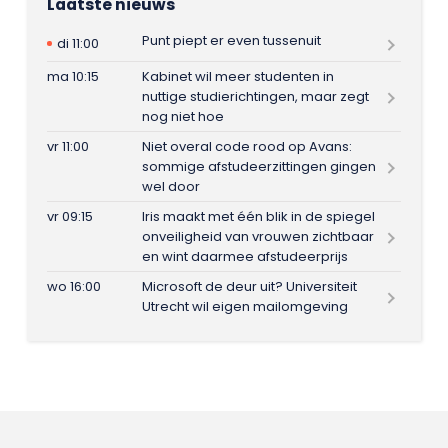
Laatste nieuws
Punt piept er even tussenuit
di 11:00
ma 10:15
Kabinet wil meer studenten in
nuttige studierichtingen, maar zegt
nog niet hoe
vr 11:00
Niet overal code rood op Avans:
sommige afstudeerzittingen gingen
wel door
vr 09:15
Iris maakt met één blik in de spiegel
onveiligheid van vrouwen zichtbaar
en wint daarmee afstudeerprijs
wo 16:00
Microsoft de deur uit? Universiteit
Utrecht wil eigen mailomgeving