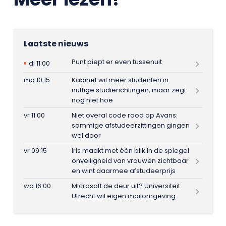
Laatste nieuws
Punt piept er even tussenuit
di 11:00
ma 10:15
Kabinet wil meer studenten in
nuttige studierichtingen, maar zegt
nog niet hoe
vr 11:00
Niet overal code rood op Avans:
sommige afstudeerzittingen gingen
wel door
vr 09:15
Iris maakt met één blik in de spiegel
onveiligheid van vrouwen zichtbaar
en wint daarmee afstudeerprijs
wo 16:00
Microsoft de deur uit? Universiteit
Utrecht wil eigen mailomgeving