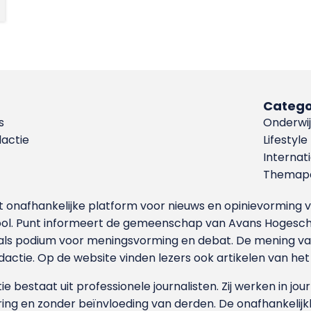
Catego
s
Onderwij
dactie
Lifestyle
Internat
Themapa
et onafhankelijke platform voor nieuws en opinievormin
ool. Punt informeert de gemeenschap van Avans Hogesch
als podium voor meningsvorming en debat. De mening van 
dactie. Op de website vinden lezers ook artikelen van he
e bestaat uit professionele journalisten. Zij werken in jour
ing en zonder beïnvloeding van derden. De onafhankelijk