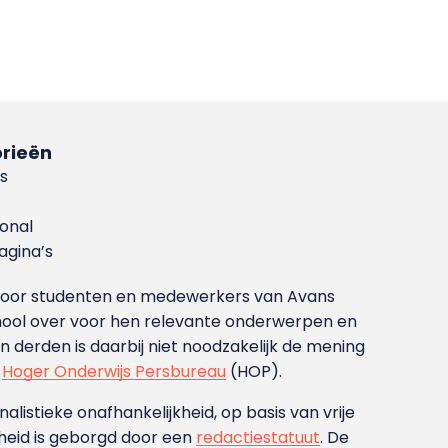
rieën
s
ional
gina’s
g voor studenten en medewerkers van Avans
ool over voor hen relevante onderwerpen en
derden is daarbij niet noodzakelijk de mening
t
Hoger Onderwijs Persbureau
(HOP).
nalistieke onafhankelijkheid, op basis van vrije
heid is geborgd door een
redactiestatuut
. De