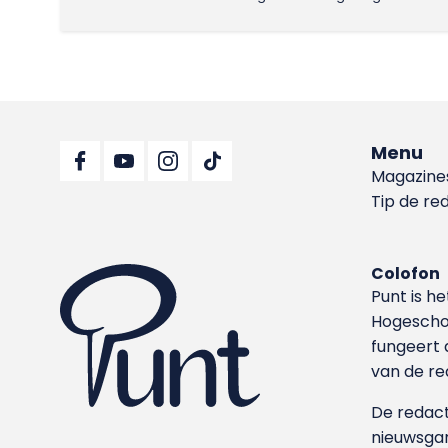
Menu
Magazine
Tip de re
Colofon
Punt is h
Hoge­sch
fungeert 
van de re
De redacti
nieuwsgar