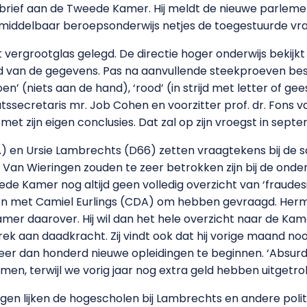
 brief aan de Tweede Kamer. Hij meldt de nieuwe parlement
 middelbaar beroepsonderwijs netjes de toegestuurde vra
rgrootglas gelegd. De directie hoger onderwijs bekijkt d
 van de gegevens. Pas na aanvullende steekproeven best
n’ (niets aan de hand), ‘rood’ (in strijd met letter of gees
atssecretaris mr. Job Cohen en voorzitter prof. dr. Fons 
t zijn eigen conclusies. Dat zal op zijn vroegst in sep
 en Ursie Lambrechts (D66) zetten vraagtekens bij de 
Van Wieringen zouden te zeer betrokken zijn bij de onde
 Kamer nog altijd geen volledig overzicht van ‘fraudesi
 met Camiel Eurlings (CDA) om hebben gevraagd. Herma
er daarover. Hij wil dan het hele overzicht naar de Kam
k aan daadkracht. Zij vindt ook dat hij vorige maand n
 dan honderd nieuwe opleidingen te beginnen. ‘Absurd’ 
omen, terwijl we vorig jaar nog extra geld hebben uitget
gen lijken de hogescholen bij Lambrechts en andere polit