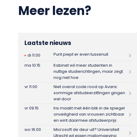
Meer lezen?
Laatste nieuws
Punt piept er even tussenuit
di 11:00
ma 10:15
Kabinet wil meer studenten in
nuttige studierichtingen, maar zegt
nog niet hoe
vr 11:00
Niet overal code rood op Avans:
sommige afstudeerzittingen gingen
wel door
vr 09:15
Iris maakt met één blik in de spiegel
onveiligheid van vrouwen zichtbaar
en wint daarmee afstudeerprijs
wo 16:00
Microsoft de deur uit? Universiteit
Utrecht wil eigen mailomgeving