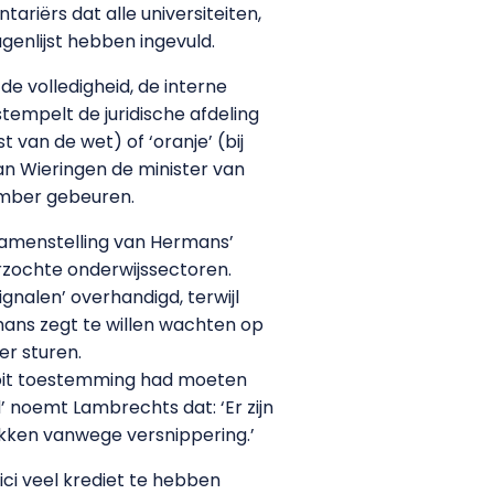
ariërs dat alle universiteiten,
genlijst hebben ingevuld.
e volledigheid, de interne
empelt de juridische afdeling
t van de wet) of ‘oranje’ (bij
van Wieringen de minister van
tember gebeuren.
samenstelling van Hermans’
rzochte onderwijssectoren.
gnalen’ overhandigd, terwijl
ns zegt te willen wachten op
er sturen.
ooit toestemming had moeten
noemt Lambrechts dat: ‘Er zijn
rokken vanwege versnippering.’
ici veel krediet te hebben