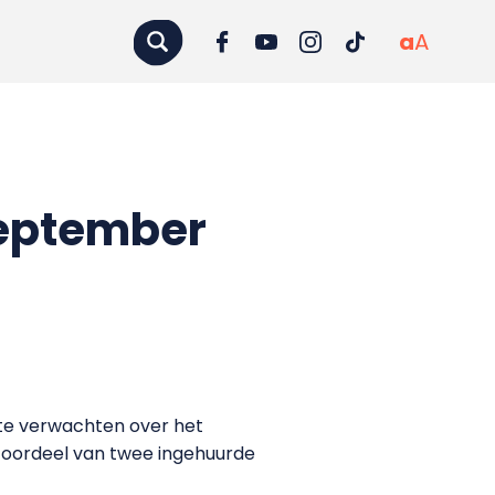
a
A
september
 te verwachten over het
t oordeel van twee ingehuurde