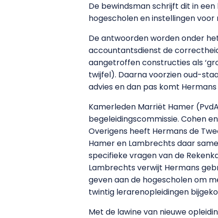
De bewindsman schrijft dit in een
hogescholen en instellingen voor
De antwoorden worden onder het ve
accountantsdienst de correctheid
aangetroffen constructies als ‘groe
twijfel). Daarna voorzien oud-sta
advies en dan pas komt Hermans me
Kamerleden Marriët Hamer (PvdA)
begeleidingscommissie. Cohen en 
Overigens heeft Hermans de Tweede
Hamer en Lambrechts daar samen
specifieke vragen van de Rekenkam
Lambrechts verwijt Hermans gebre
geven aan de hogescholen om meer
twintig lerarenopleidingen bijgek
Met de lawine van nieuwe opleidin