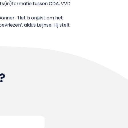
nets(in)formatie tussen CDA, VVD
nner. ‘Het is onjuist om het
iezen’, aldus Leijnse. Hij stelt
?