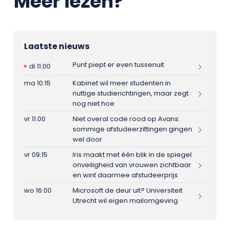
Meer lezen?
Laatste nieuws
Punt piept er even tussenuit
di 11:00
ma 10:15
Kabinet wil meer studenten in
nuttige studierichtingen, maar zegt
nog niet hoe
vr 11:00
Niet overal code rood op Avans:
sommige afstudeerzittingen gingen
wel door
vr 09:15
Iris maakt met één blik in de spiegel
onveiligheid van vrouwen zichtbaar
en wint daarmee afstudeerprijs
wo 16:00
Microsoft de deur uit? Universiteit
Utrecht wil eigen mailomgeving