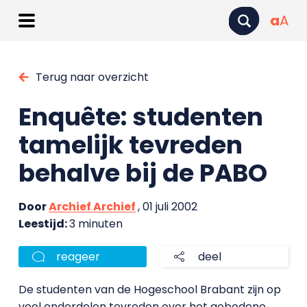
a
A
Terug naar overzicht
Enquête: studenten
tamelijk tevreden
behalve bij de PABO
Door
Archief Archief
, 01 juli 2002
Leestijd:
3 minuten
reageer
deel
De studenten van de Hogeschool Brabant zijn op
veel onderdelen tevreden over het gebodene.