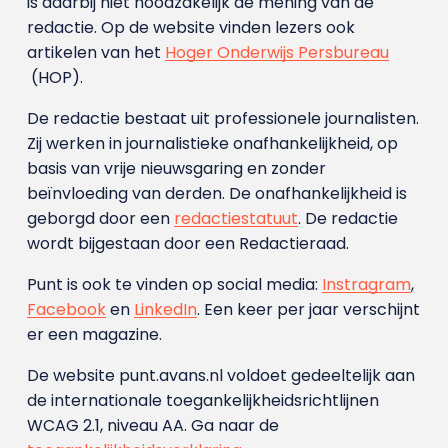
is daarbij niet noodzakelijk de mening van de
redactie. Op de website vinden lezers ook
artikelen van het
Hoger Onderwijs Persbureau
(HOP).
De redactie bestaat uit professionele journalisten.
Zij werken in journalistieke onafhankelijkheid, op
basis van vrije nieuwsgaring en zonder
beïnvloeding van derden. De onafhankelijkheid is
geborgd door een
redactiestatuut
. De redactie
wordt bijgestaan door een Redactieraad.
Punt is ook te vinden op social media:
Instragram
,
Facebook
en
LinkedIn
. Een keer per jaar verschijnt
er een magazine.
De website punt.avans.nl voldoet gedeeltelijk aan
de internationale toegankelijkheidsrichtlijnen
WCAG 2.1, niveau AA. Ga naar de