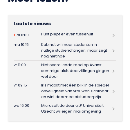
Laatste nieuws
Punt piept er even tussenuit
di 11:00
ma 10:15
Kabinet wil meer studenten in
nuttige studierichtingen, maar zegt
nog niet hoe
vr 11:00
Niet overal code rood op Avans:
sommige afstudeerzittingen gingen
wel door
vr 09:15
Iris maakt met één blik in de spiegel
onveiligheid van vrouwen zichtbaar
en wint daarmee afstudeerprijs
wo 16:00
Microsoft de deur uit? Universiteit
Utrecht wil eigen mailomgeving