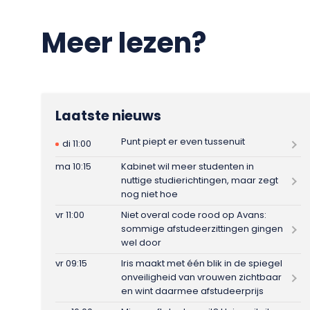
Meer lezen?
Laatste nieuws
Punt piept er even tussenuit
di 11:00
ma 10:15
Kabinet wil meer studenten in
nuttige studierichtingen, maar zegt
nog niet hoe
vr 11:00
Niet overal code rood op Avans:
sommige afstudeerzittingen gingen
wel door
vr 09:15
Iris maakt met één blik in de spiegel
onveiligheid van vrouwen zichtbaar
en wint daarmee afstudeerprijs