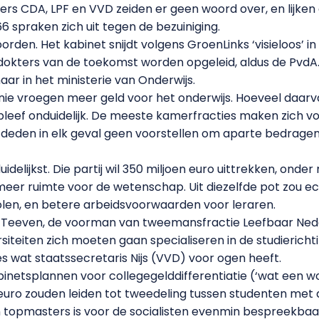
rs CDA, LPF en VVD zeiden er geen woord over, en lijke
6 spraken zich uit tegen de bezuiniging.
rden. Het kabinet snijdt volgens GroenLinks ‘visieloos’ in 
n dokters van de toekomst worden opgeleid, aldus de PvdA
aar in het ministerie van Onderwijs.
unie vroegen meer geld voor het onderwijs. Hoeveel daarva
leef onduidelijk. De meeste kamerfracties maken zich vo
n deden in elk geval geen voorstellen om aparte bedragen
idelijkst. Die partij wil 350 miljoen euro uittrekken, ond
meer ruimte voor de wetenschap. Uit diezelfde pot zou 
holen, en betere arbeidsvoorwaarden voor leraren.
 Teeven, de voorman van tweemansfractie Leefbaar Neder
ersiteiten zich moeten gaan specialiseren in de studierich
ies wat staatssecretaris Nijs (VVD) voor ogen heeft.
binetsplannen voor collegegelddifferentiatie (‘wat een woo
euro zouden leiden tot tweedeling tussen studenten met a
 topmasters is voor de socialisten evenmin bespreekbaa