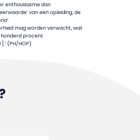
der enthousiasme dan
meerwaarde’ van een opleiding, de
ia’.
overheid mag worden verwacht, wat
or honderd procent
r].’ (PH/HOP)
?