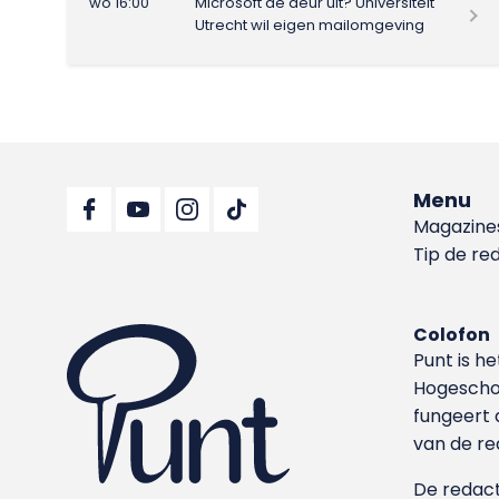
wo 16:00
Microsoft de deur uit? Universiteit
Utrecht wil eigen mailomgeving
Menu
Magazine
Tip de re
Colofon
Punt is h
Hoge­sch
fungeert 
van de re
De redacti