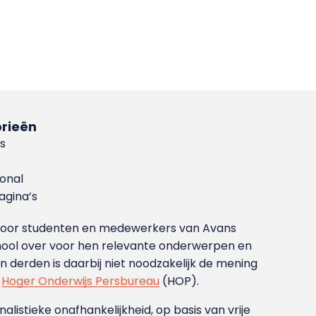
rieën
s
ional
gina’s
g voor studenten en medewerkers van Avans
ool over voor hen relevante onderwerpen en
derden is daarbij niet noodzakelijk de mening
t
Hoger Onderwijs Persbureau
(HOP).
nalistieke onafhankelijkheid, op basis van vrije