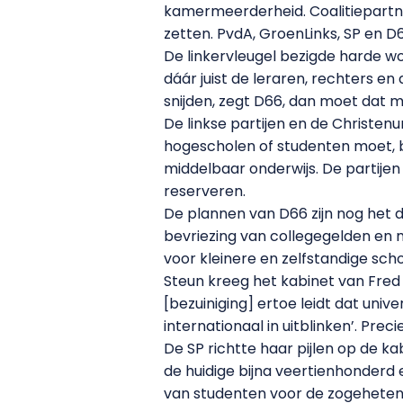
kamermeerderheid. Coalitiepartne
zetten. PvdA, GroenLinks, SP en D6
De linkervleugel bezigde harde woo
dáár juist de leraren, rechters e
snijden, zegt D66, dan moet dat m
De linkse partijen en de Christen
hogescholen of studenten moet, b
middelbaar onderwijs. De partije
reserveren.
De plannen van D66 zijn nog het du
bevriezing van collegegelden en 
voor kleinere en zelfstandige sc
Steun kreeg het kabinet van Fred
[bezuiniging] ertoe leidt dat univ
internationaal in uitblinken’. Prec
De SP richtte haar pijlen op de ka
de huidige bijna veertienhonderd 
van studenten voor de zogeheten