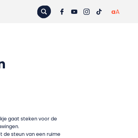
a
A
n
kje gaat steken voor de
uwingen.
et de steun van een ruime