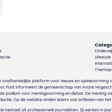
Catego
s
Onderwij
dactie
Lifestyle
Internat
Themapa
et onafhankelijke platform voor nieuws en opinievormin
ool. Punt informeert de gemeenschap van Avans Hogesch
als podium voor meningsvorming en debat. De mening van 
dactie. Op de website vinden lezers ook artikelen van he
e bestaat uit professionele journalisten. Zij werken in jour