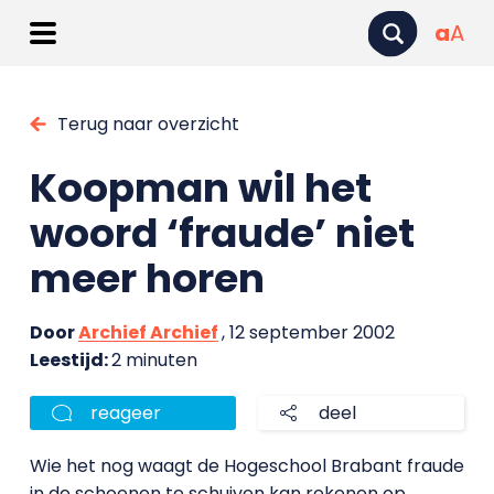
a
A
Terug naar overzicht
Koopman wil het
woord ‘fraude’ niet
meer horen
Door
Archief Archief
, 12 september 2002
Leestijd:
2 minuten
reageer
deel
Wie het nog waagt de Hogeschool Brabant fraude
in de schoenen te schuiven kan rekenen op