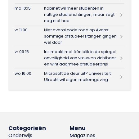
ma 10:15
Kabinet wil meer studenten in
nuttige studierichtingen, maar zegt
nog niet hoe
vr 11:00
Niet overal code rood op Avans:
sommige afstudeerzittingen gingen
wel door
vr 09:15
Iris maakt met één blik in de spiegel
onveiligheid van vrouwen zichtbaar
en wint daarmee afstudeerprijs
wo 16:00
Microsoft de deur uit? Universiteit
Utrecht wil eigen mailomgeving
Categorieën
Menu
Onderwijs
Magazines