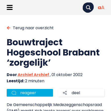
a
A
Terug naar overzicht
Bouwtraject
Hogeschool Brabant
‘zorgelijk’
Door
Archief Archief
, 01 oktober 2002
Leestijd:
2 minuten
reageer
deel
De Gemeenschappelijk Medezeggenschapsraad
(GMR) maakt zich ‘grote zorgen’ over problemen