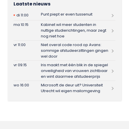
Laatste nieuws
Punt piept er even tussenuit
di 11:00
ma 10:15
Kabinet wil meer studenten in
nuttige studierichtingen, maar zegt
nog niet hoe
vr 11:00
Niet overal code rood op Avans:
sommige afstudeerzittingen gingen
wel door
vr 09:15
Iris maakt met één blik in de spiegel
onveiligheid van vrouwen zichtbaar
en wint daarmee afstudeerprijs
wo 16:00
Microsoft de deur uit? Universiteit
Utrecht wil eigen mailomgeving