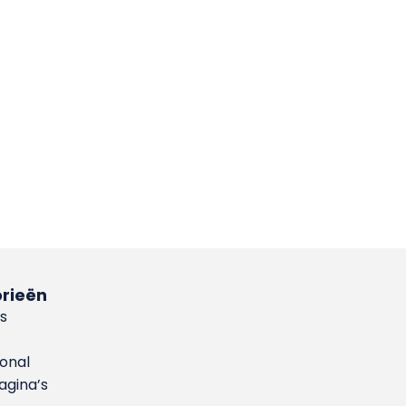
rieën
s
ional
gina’s