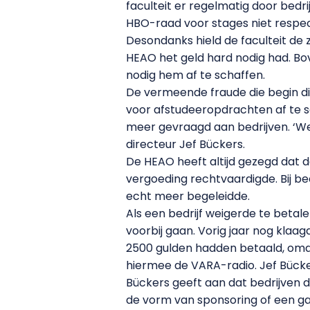
faculteit er regelmatig door bed
HBO-raad voor stages niet respe
Desondanks hield de faculteit de
HEAO het geld hard nodig had. Bo
nodig hem af te schaffen.
De vermeende fraude die begin di
voor afstudeeropdrachten af te s
meer gevraagd aan bedrijven. ‘We 
directeur Jef Bückers.
De HEAO heeft altijd gezegd dat d
vergoeding rechtvaardigde. Bij be
echt meer begeleidde.
Als een bedrijf weigerde te betal
voorbij gaan. Vorig jaar nog klaa
2500 gulden hadden betaald, omdat
hiermee de VARA-radio. Jef Bücke
Bückers geeft aan dat bedrijven d
de vorm van sponsoring of een gas