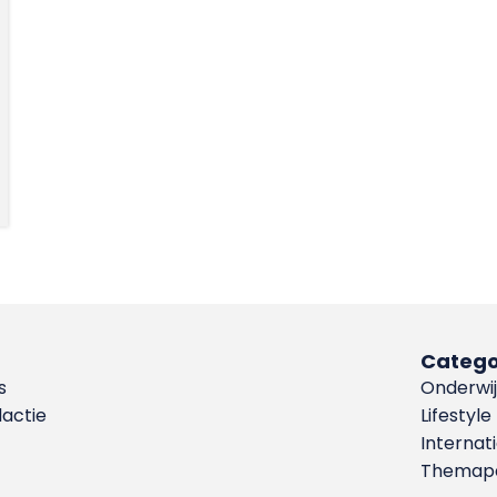
Catego
s
Onderwij
dactie
Lifestyle
Internat
Themapa