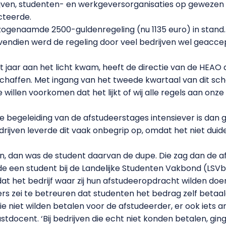
rijven, studenten- en werkgeversorganisaties op gewezen 
cteerde.
 zogenaamde 2500-guldenregeling (nu 1135 euro) in stand
vendien werd de regeling door veel bedrijven wel geacc
t jaar aan het licht kwam, heeft de directie van de HEAO
chaffen. Met ingang van het tweede kwartaal van dit sch
willen voorkomen dat het lijkt of wij alle regels aan onze
e begeleiding van de afstudeerstages intensiever is dan g
drijven leverde dit vaak onbegrip op, omdat het niet duid
en, dan was de student daarvan de dupe. Die zag dan de 
gde een student bij de Landelijke Studenten Vakbond (LSVb
 het bedrijf waar zij hun afstudeeropdracht wilden doen,
rs zei te betreuren dat studenten het bedrag zelf betaa
ie niet wilden betalen voor de afstudeerder, er ook iets 
tdocent. ‘Bij bedrijven die echt niet konden betalen, gi