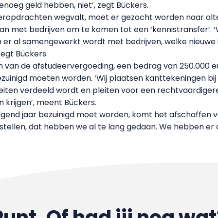
e genoeg geld hebben, niet’, zegt Bückers.
eropdrachten wegvalt, moet er gezocht worden naar alte
met bedrijven om te komen tot een ‘kennistransfer’. 
 er al samengewerkt wordt met bedrijven, welke nieuwe i
zegt Bückers.
n van de afstudeervergoeding, een bedrag van 250.000 eur
ezuinigd moeten worden. ‘Wij plaatsen kanttekeningen bi
iten verdeeld wordt en pleiten voor een rechtvaardigere 
 krijgen’, meent Bückers.
lgend jaar bezuinigd moet worden, komt het afschaffen 
stellen, dat hebben we al te lang gedaan. We hebben er a
Punt. Of had jij nog wat