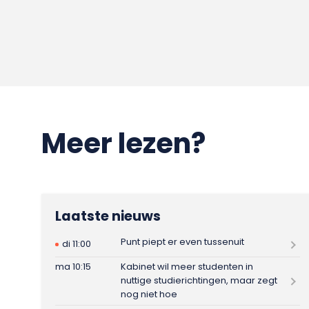
Meer lezen?
Laatste nieuws
Punt piept er even tussenuit
di 11:00
ma 10:15
Kabinet wil meer studenten in
nuttige studierichtingen, maar zegt
nog niet hoe