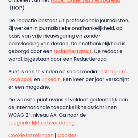
artikelen van het
Hoger Onderwijs Persbureau
(HOP).
De redactie bestaat uit professionele journalisten.
Zij werken in journalistieke onafhankelijkheid, op
basis van vrije nieuwsgaring en zonder
beïnvloeding van derden. De onafhankelijkheid is
geborgd door een
redactiestatuut
. De redactie
wordt bijgestaan door een Redactieraad.
Punt is ook te vinden op social media:
Instragram
,
Facebook
en
LinkedIn
. Een keer per jaar verschijnt
er een magazine.
De website punt.avans.nl voldoet gedeeltelijk aan
de internationale toegankelijkheidsrichtlijnen
WCAG 2.1, niveau AA. Ga naar de
toegankelijkheidsverklaring
.
Cookie instellingen
|
Cookies