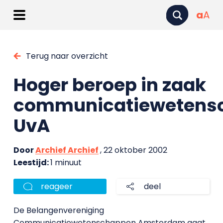
a
A
Terug naar overzicht
Hoger beroep in zaak
communicatiewetens
UvA
Door
Archief Archief
, 22 oktober 2002
Leestijd:
1 minuut
reageer
deel
De Belangenvereniging
Communicatiewetenschappen Amsterdam gaat