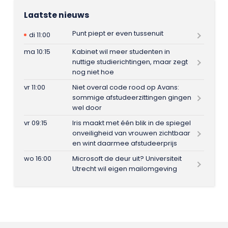
Laatste nieuws
Punt piept er even tussenuit
di 11:00
ma 10:15
Kabinet wil meer studenten in
nuttige studierichtingen, maar zegt
nog niet hoe
vr 11:00
Niet overal code rood op Avans:
sommige afstudeerzittingen gingen
wel door
vr 09:15
Iris maakt met één blik in de spiegel
onveiligheid van vrouwen zichtbaar
en wint daarmee afstudeerprijs
wo 16:00
Microsoft de deur uit? Universiteit
Utrecht wil eigen mailomgeving