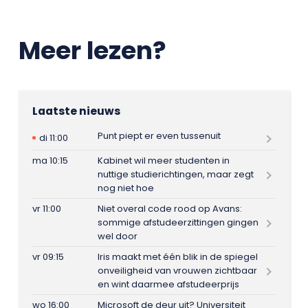
Meer lezen?
Laatste nieuws
Punt piept er even tussenuit
di 11:00
ma 10:15
Kabinet wil meer studenten in
nuttige studierichtingen, maar zegt
nog niet hoe
vr 11:00
Niet overal code rood op Avans:
sommige afstudeerzittingen gingen
wel door
vr 09:15
Iris maakt met één blik in de spiegel
onveiligheid van vrouwen zichtbaar
en wint daarmee afstudeerprijs
wo 16:00
Microsoft de deur uit? Universiteit