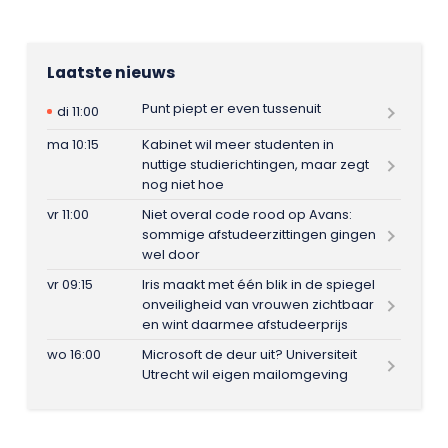
Laatste nieuws
Punt piept er even tussenuit
di 11:00
ma 10:15
Kabinet wil meer studenten in
nuttige studierichtingen, maar zegt
nog niet hoe
vr 11:00
Niet overal code rood op Avans:
sommige afstudeerzittingen gingen
wel door
vr 09:15
Iris maakt met één blik in de spiegel
onveiligheid van vrouwen zichtbaar
en wint daarmee afstudeerprijs
wo 16:00
Microsoft de deur uit? Universiteit
Utrecht wil eigen mailomgeving