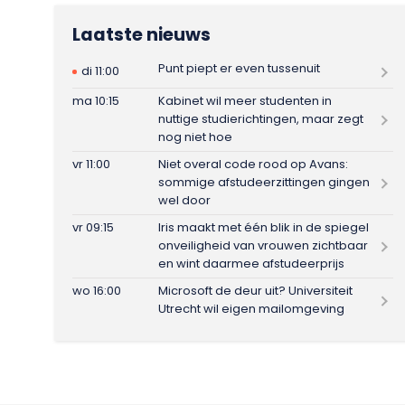
Laatste nieuws
Punt piept er even tussenuit
di 11:00
ma 10:15
Kabinet wil meer studenten in
nuttige studierichtingen, maar zegt
nog niet hoe
vr 11:00
Niet overal code rood op Avans:
sommige afstudeerzittingen gingen
wel door
vr 09:15
Iris maakt met één blik in de spiegel
onveiligheid van vrouwen zichtbaar
en wint daarmee afstudeerprijs
wo 16:00
Microsoft de deur uit? Universiteit
Utrecht wil eigen mailomgeving