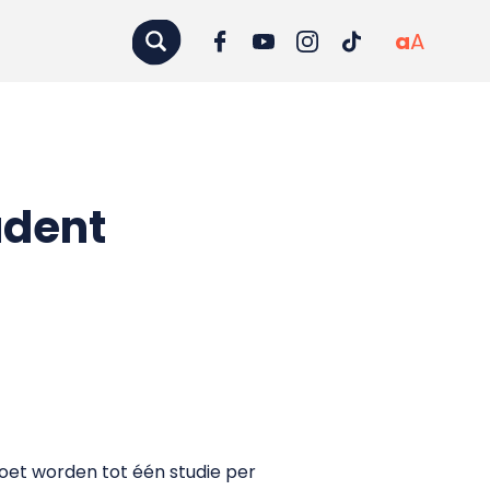
a
A
udent
moet worden tot één studie per