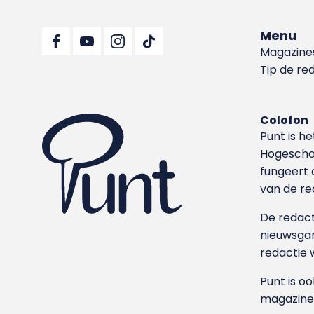
Menu
Magazine
Tip de re
Colofon
Punt is h
Hoge­sch
fungeert 
van de re
De redacti
nieuwsgar
redactie 
Punt is o
magazine