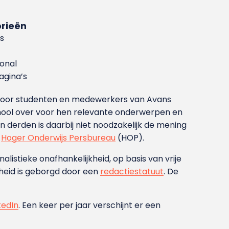
rieën
s
ional
gina’s
g voor studenten en medewerkers van Avans
ool over voor hen relevante onderwerpen en
derden is daarbij niet noodzakelijk de mening
t
Hoger Onderwijs Persbureau
(HOP).
nalistieke onafhankelijkheid, op basis van vrije
heid is geborgd door een
redactiestatuut
. De
kedIn
. Een keer per jaar verschijnt er een