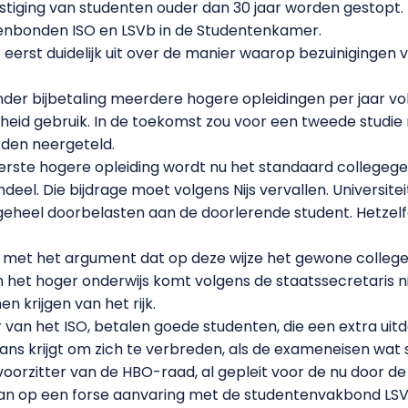
iging van studenten ouder dan 30 jaar worden gestopt. Da
tenbonden ISO en LSVb in de Studentenkamer.
t eerst duidelijk uit over de manier waarop bezuinigingen 
r bijbetaling meerdere hogere opleidingen per jaar vol
heid gebruik. In de toekomst zou voor een tweede studie
den neergeteld.
erste hogere opleiding wordt nu het standaard collegege
ndeel. Die bijdrage moet volgens Nijs vervallen. Universit
k geheel doorbelasten aan de doorlerende student. Hetzel
e met het argument dat op deze wijze het gewone college
n het hoger onderwijs komt volgens de staatssecretaris n
 krijgen van het rijk.
r van het ISO, betalen goede studenten, die een extra uit
kans krijgt om zich te verbreden, als de exameneisen wat
 voorzitter van de HBO-raad, al gepleit voor de nu door d
n op een forse aanvaring met de studentenvakbond LSV