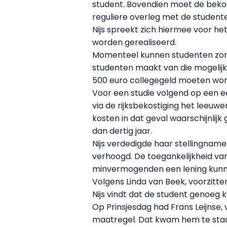
student. Bovendien moet de bekost
reguliere overleg met de studen
Nijs spreekt zich hiermee voor he
worden gerealiseerd.
Momenteel kunnen studenten zonde
studenten maakt van die mogelijk
500 euro collegegeld moeten wor
Voor een studie volgend op een e
via de rijksbekostiging het leeuwe
kosten in dat geval waarschijnlij
dan dertig jaar.
Nijs verdedigde haar stellingnam
verhoogd. De toegankelijkheid va
minvermogenden een lening kunnen
Volgens Linda van Beek, voorzitte
Nijs vindt dat de student genoeg 
Op Prinsjesdag had Frans Leijnse,
maatregel. Dat kwam hem te staa