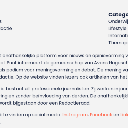
Catego
s
Onderwij
dactie
Lifestyle
Internat
Themapa
et onafhankelijke platform voor nieuws en opinievormin
ool. Punt informeert de gemeenschap van Avans Hogesch
als podium voor meningsvorming en debat. De mening van 
dactie. Op de website vinden lezers ook artikelen van he
e bestaat uit professionele journalisten. Zij werken in jour
ing en zonder beïnvloeding van derden. De onafhankelijk
wordt bijgestaan door een Redactieraad.
ok te vinden op social media:
Instragram
,
Facebook
en
Lin
.