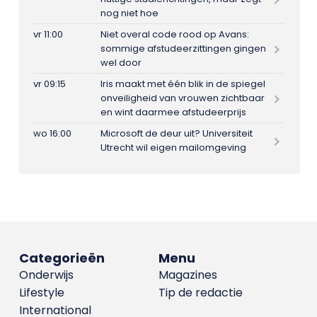
nog niet hoe
vr 11:00
Niet overal code rood op Avans:
sommige afstudeerzittingen gingen
wel door
vr 09:15
Iris maakt met één blik in de spiegel
onveiligheid van vrouwen zichtbaar
en wint daarmee afstudeerprijs
wo 16:00
Microsoft de deur uit? Universiteit
Utrecht wil eigen mailomgeving
Categorieën
Menu
Onderwijs
Magazines
Lifestyle
Tip de redactie
International