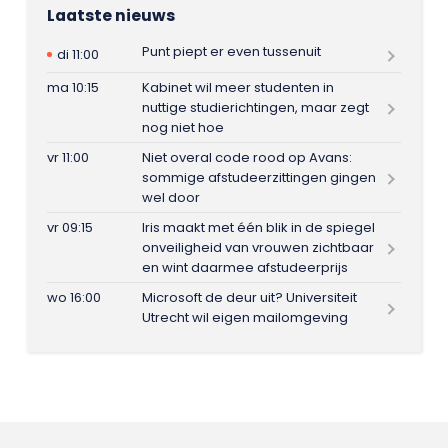
Laatste nieuws
Punt piept er even tussenuit
di 11:00
ma 10:15
Kabinet wil meer studenten in
nuttige studierichtingen, maar zegt
nog niet hoe
vr 11:00
Niet overal code rood op Avans:
sommige afstudeerzittingen gingen
wel door
vr 09:15
Iris maakt met één blik in de spiegel
onveiligheid van vrouwen zichtbaar
en wint daarmee afstudeerprijs
wo 16:00
Microsoft de deur uit? Universiteit
Utrecht wil eigen mailomgeving