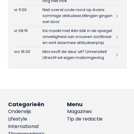
nog niet hoe
vr 11:00
Niet overal code rood op Avans:
sommige afstudeerzittingen gingen
wel door
vr 09:15
Iris maakt met één blik in de spiegel
onveiligheid van vrouwen zichtbaar
en wint daarmee afstudeerprijs
wo 16:00
Microsoft de deur uit? Universiteit
Utrecht wil eigen mailomgeving
Categorieën
Menu
Onderwijs
Magazines
Lifestyle
Tip de redactie
International
Themapagina’s