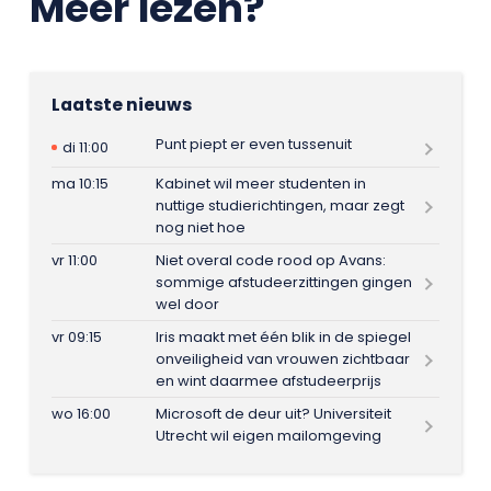
Meer lezen?
Laatste nieuws
Punt piept er even tussenuit
di 11:00
ma 10:15
Kabinet wil meer studenten in
nuttige studierichtingen, maar zegt
nog niet hoe
vr 11:00
Niet overal code rood op Avans:
sommige afstudeerzittingen gingen
wel door
vr 09:15
Iris maakt met één blik in de spiegel
onveiligheid van vrouwen zichtbaar
en wint daarmee afstudeerprijs
wo 16:00
Microsoft de deur uit? Universiteit
Utrecht wil eigen mailomgeving