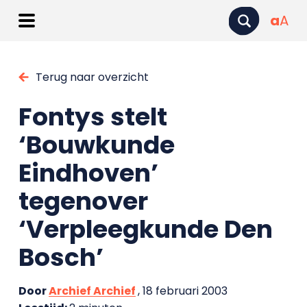
a
A
Terug naar overzicht
Fontys stelt
‘Bouwkunde
Eindhoven’
tegenover
‘Verpleegkunde Den
Bosch’
Door
Archief Archief
, 18 februari 2003