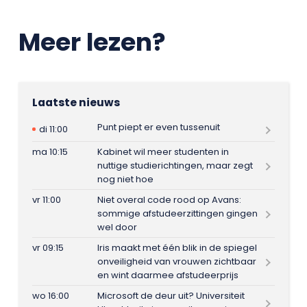
Meer lezen?
Laatste nieuws
Punt piept er even tussenuit
di 11:00
ma 10:15
Kabinet wil meer studenten in
nuttige studierichtingen, maar zegt
nog niet hoe
vr 11:00
Niet overal code rood op Avans:
sommige afstudeerzittingen gingen
wel door
vr 09:15
Iris maakt met één blik in de spiegel
onveiligheid van vrouwen zichtbaar
en wint daarmee afstudeerprijs
wo 16:00
Microsoft de deur uit? Universiteit