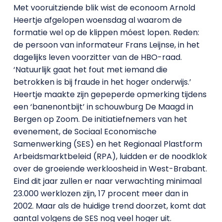
Met vooruitziende blik wist de econoom Arnold
Heertje afgelopen woensdag al waarom de
formatie wel op de klippen móest lopen. Reden:
de persoon van informateur Frans Leijnse, in het
dagelijks leven voorzitter van de HBO-raad.
‘Natuurlijk gaat het fout met iemand die
betrokken is bij fraude in het hoger onderwijs.’
Heertje maakte zijn gepeperde opmerking tijdens
een ‘banenontbijt’ in schouwburg De Maagd in
Bergen op Zoom. De initiatiefnemers van het
evenement, de Sociaal Economische
Samenwerking (SES) en het Regionaal Plastform
Arbeidsmarktbeleid (RPA), luidden er de noodklok
over de groeiende werkloosheid in West-Brabant.
Eind dit jaar zullen er naar verwachting minimaal
23.000 werklozen zijn, 17 procent meer dan in
2002. Maar als de huidige trend doorzet, komt dat
aantal volgens de SES nog veel hoger uit.