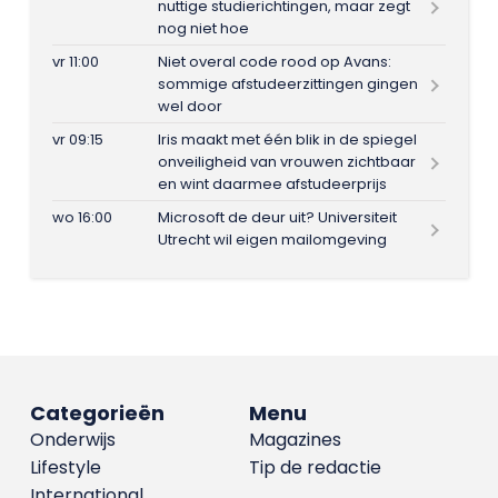
nuttige studierichtingen, maar zegt
nog niet hoe
vr 11:00
Niet overal code rood op Avans:
sommige afstudeerzittingen gingen
wel door
vr 09:15
Iris maakt met één blik in de spiegel
onveiligheid van vrouwen zichtbaar
en wint daarmee afstudeerprijs
wo 16:00
Microsoft de deur uit? Universiteit
Utrecht wil eigen mailomgeving
Categorieën
Menu
Onderwijs
Magazines
Lifestyle
Tip de redactie
International