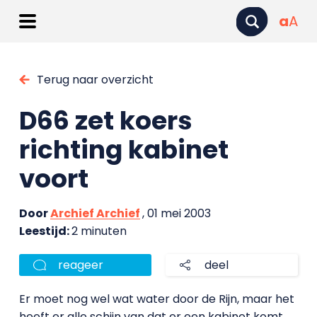
a
A
Terug naar overzicht
D66 zet koers
richting kabinet
voort
Door
Archief Archief
, 01 mei 2003
Leestijd:
2 minuten
reageer
deel
Er moet nog wel wat water door de Rijn, maar het
heeft er alle schijn van dat er een kabinet komt