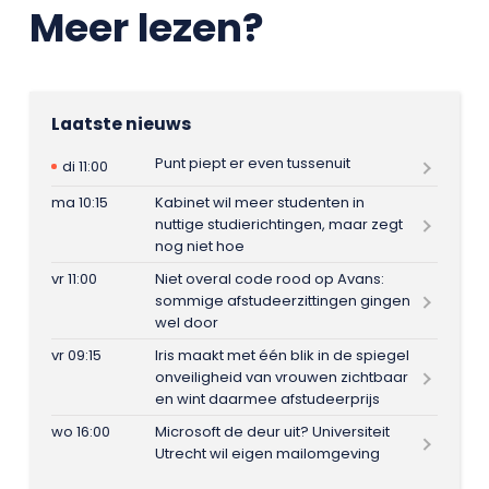
Meer lezen?
Laatste nieuws
Punt piept er even tussenuit
di 11:00
ma 10:15
Kabinet wil meer studenten in
nuttige studierichtingen, maar zegt
nog niet hoe
vr 11:00
Niet overal code rood op Avans:
sommige afstudeerzittingen gingen
wel door
vr 09:15
Iris maakt met één blik in de spiegel
onveiligheid van vrouwen zichtbaar
en wint daarmee afstudeerprijs
wo 16:00
Microsoft de deur uit? Universiteit
Utrecht wil eigen mailomgeving