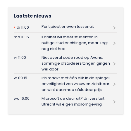
Laatste nieuws
Punt piept er even tussenuit
di 11:00
ma 10:15
Kabinet wil meer studenten in
nuttige studierichtingen, maar zegt
nog niet hoe
vr 11:00
Niet overal code rood op Avans:
sommige afstudeerzittingen gingen
wel door
vr 09:15
Iris maakt met één blik in de spiegel
onveiligheid van vrouwen zichtbaar
en wint daarmee afstudeerprijs
wo 16:00
Microsoft de deur uit? Universiteit
Utrecht wil eigen mailomgeving