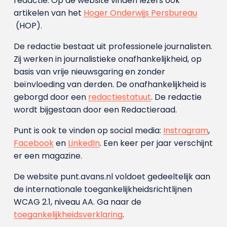
redactie. Op de website vinden lezers ook
artikelen van het
Hoger Onderwijs Persbureau
(HOP).
De redactie bestaat uit professionele journalisten.
Zij werken in journalistieke onafhankelijkheid, op
basis van vrije nieuwsgaring en zonder
beïnvloeding van derden. De onafhankelijkheid is
geborgd door een
redactiestatuut
. De redactie
wordt bijgestaan door een Redactieraad.
Punt is ook te vinden op social media:
Instragram
,
Facebook
en
LinkedIn
. Een keer per jaar verschijnt
er een magazine.
De website punt.avans.nl voldoet gedeeltelijk aan
de internationale toegankelijkheidsrichtlijnen
WCAG 2.1, niveau AA. Ga naar de
toegankelijkheidsverklaring
.