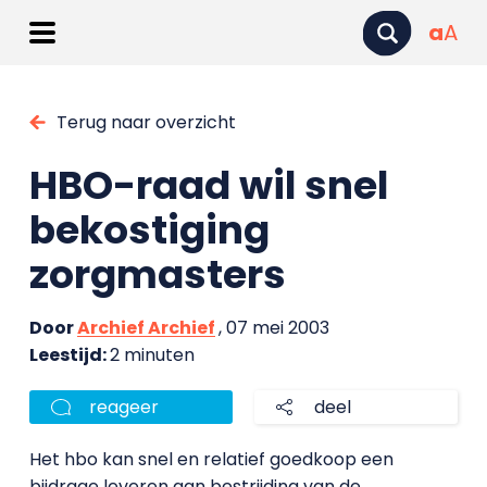
a
A
Terug naar overzicht
HBO-raad wil snel
bekostiging
zorgmasters
Door
Archief Archief
, 07 mei 2003
Leestijd:
2 minuten
reageer
deel
Het hbo kan snel en relatief goedkoop een
bijdrage leveren aan bestrijding van de