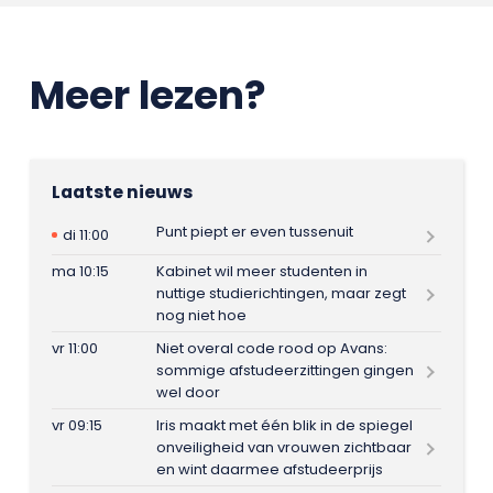
Meer lezen?
Laatste nieuws
Punt piept er even tussenuit
di 11:00
ma 10:15
Kabinet wil meer studenten in
nuttige studierichtingen, maar zegt
nog niet hoe
vr 11:00
Niet overal code rood op Avans:
sommige afstudeerzittingen gingen
wel door
vr 09:15
Iris maakt met één blik in de spiegel
onveiligheid van vrouwen zichtbaar
en wint daarmee afstudeerprijs