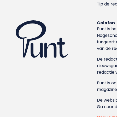
Tip de re
Colofon
Punt is h
Hoge­sch
fungeert 
van de re
De redacti
nieuwsgar
redactie 
Punt is o
magazine
De websit
Ga naar 