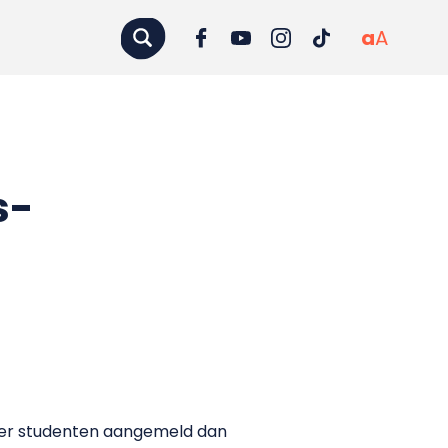
a
A
s-
meer studenten aangemeld dan