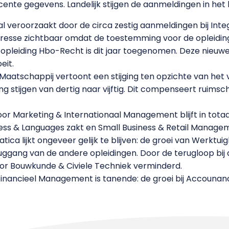
 recente gegevens. Landelijk stijgen de aanmeldingen in he
l veroorzaakt door de circa zestig aanmeldingen bij Integr
teresse zichtbaar omdat de toestemming voor de opleidi
opleiding Hbo-Recht is dit jaar toegenomen. Deze nieuwe 
eit.
atschappij vertoont een stijging ten opzichte van het v
 stijgen van dertig naar vijftig. Dit compenseert ruimsch
r Marketing & Internationaal Management blijft in totaal
ess & Languages zakt en Small Business & Retail Manageme
tica lijkt ongeveer gelijk te blijven: de groei van Werk
gang van de andere opleidingen. Door de terugloop bij d
or Bouwkunde & Civiele Techniek verminderd.
inancieel Management is tanende: de groei bij Accounancy