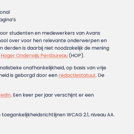
ional
gina’s
g voor studenten en medewerkers van Avans
ool over voor hen relevante onderwerpen en
derden is daarbij niet noodzakelijk de mening
t
Hoger Onderwijs Persbureau
(HOP).
nalistieke onafhankelijkheid, op basis van vrije
heid is geborgd door een
redactiestatuut
. De
kedIn
. Een keer per jaar verschijnt er een
 toegankelijkheidsrichtlijnen WCAG 2.1, niveau AA.