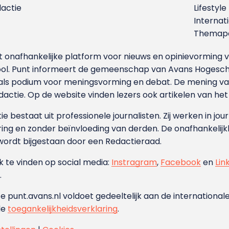
dactie
Lifestyle
Internat
Themapa
et onafhankelijke platform voor nieuws en opinievormin
ool. Punt informeert de gemeenschap van Avans Hogesch
als podium voor meningsvorming en debat. De mening van 
dactie. Op de website vinden lezers ook artikelen van he
e bestaat uit professionele journalisten. Zij werken in jour
ing en zonder beïnvloeding van derden. De onafhankelijk
wordt bijgestaan door een Redactieraad.
ok te vinden op social media:
Instragram
,
Facebook
en
Lin
.
e punt.avans.nl voldoet gedeeltelijk aan de internationale
de
toegankelijkheidsverklaring
.